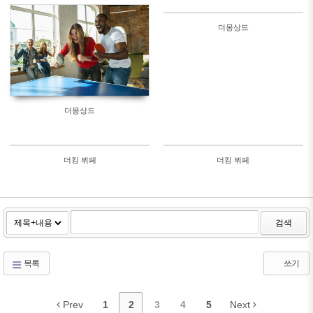
564
503
더몽상드
506
614
더몽상드
더킹 뷔페
더킹 뷔페
126851
2163
검색
목록
쓰기
Prev
1
2
3
4
5
Next