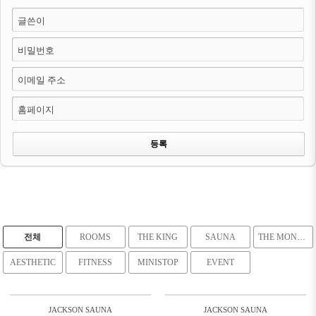
글쓴이
비밀번호
이메일 주소
홈페이지
전체
ROOMS
THE KING
SAUNA
THE MONGSANG DE
AESTHETIC
FITNESS
MINISTOP
EVENT
JACKSON SAUNA
JACKSON SAUNA