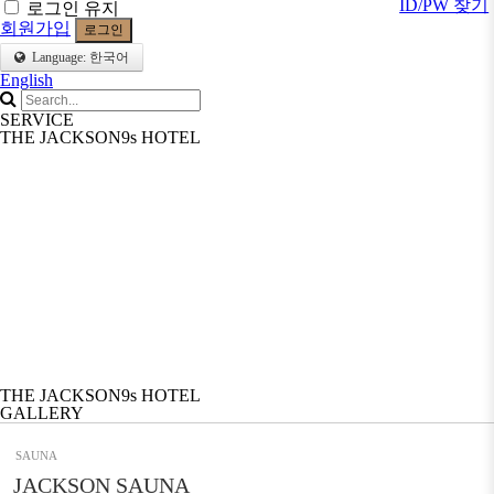
ID/PW 찾기
로그인 유지
회원가입
로그인
Language: 한국어
English
SERVICE
THE JACKSON9s HOTEL
THE JACKSON9s HOTEL
GALLERY
SAUNA
JACKSON SAUNA