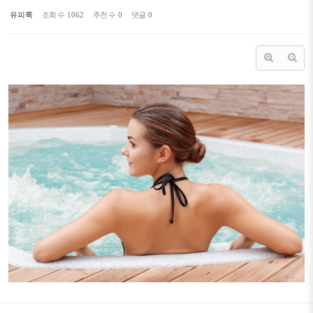
유피룩
조회 수
1062
추천 수
0
댓글
0