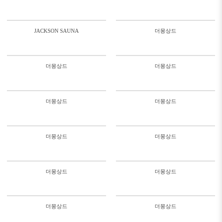
1428
632
2020/11/08
JACKSON SAUNA
더몽상드
by
유피룩
in
SAUNA
Views
1062
1248
더몽상드
더몽상드
788
762
더몽상드
더몽상드
929
665
더몽상드
더몽상드
948
1092
더몽상드
더몽상드
696
137760
더몽상드
더몽상드