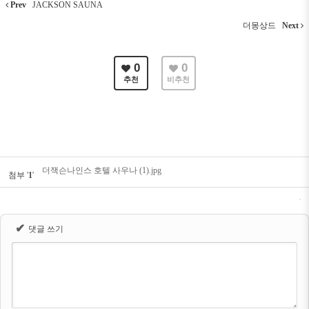
Prev
JACKSON SAUNA
더몽상드
Next
0
0
추천
비추천
더잭슨나인스 호텔 사우나 (1).jpg
첨부
'
1
'
✔
댓글 쓰기