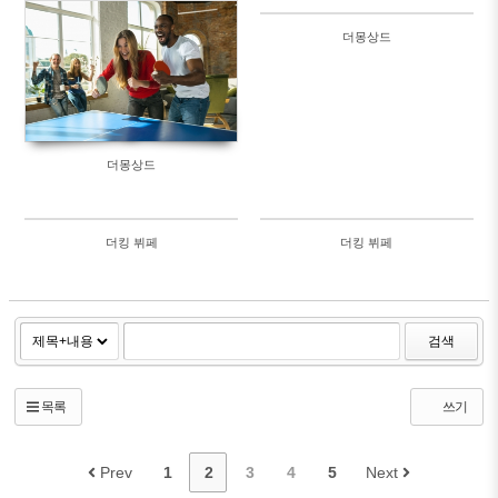
564
501
더몽상드
506
612
더몽상드
더킹 뷔페
더킹 뷔페
126820
2163
검색
목록
쓰기
Prev
1
2
3
4
5
Next