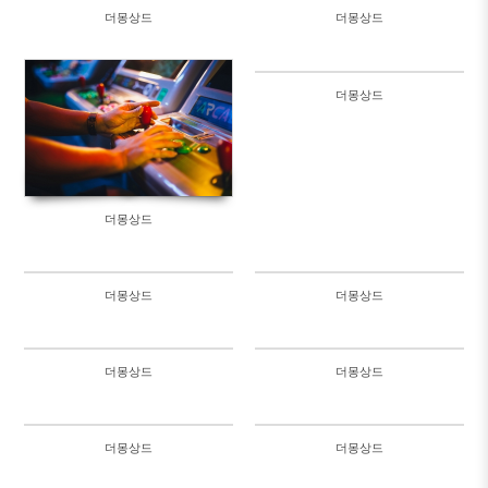
더몽상드
더몽상드
786
761
2020/11/08
더몽상드
by
유피룩
in
THE MONGSANG DE
929
Views
663
더몽상드
더몽상드
더몽상드
948
1091
더몽상드
더몽상드
696
137752
더몽상드
더몽상드