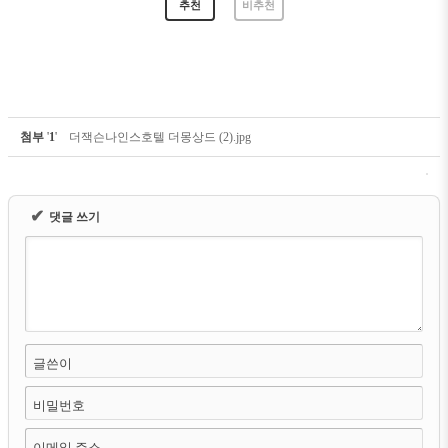
추천
비추천
첨부
'
1
'
더잭슨나인스호텔 더몽상드 (2).jpg
✔
댓글 쓰기
글쓴이
비밀번호
이메일 주소