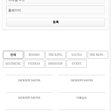
홈페이지
전체
ROOMS
THE KING
SAUNA
THE MONGSANG DE
AESTHETIC
FITNESS
MINISTOP
EVENT
JACKSON SAUNA
JACKSON SAUNA
1427
630
JACKSON SAUNA
더몽상드
1060
1247