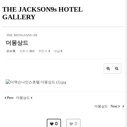
THE JACKSON9s HOTEL
GALLERY
THE MONGSANG DE
더몽상드
유피룩
조회 수
663
추천 수
0
댓글
0
Prev
더몽상드
더몽상드
Next
0
0