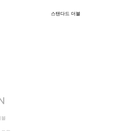
스탠다드 더블
N
더블