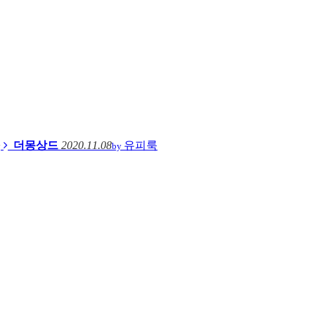
더몽상드
2020.11.08
유피룩
by