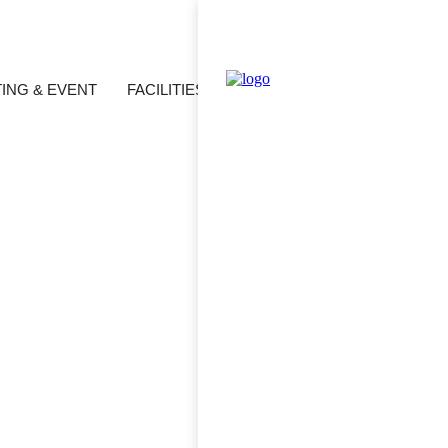
ING & EVENT
FACILITIES
SPECIAL OFFERS
TOUR
ID/PW 찾기