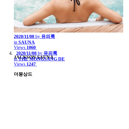
2020/11/08
by
유피룩
in
SAUNA
Views
1060
2020/11/08
by
유피룩
JACKSON SAUNA
in
THE MONGSANG DE
Views
1247
더몽상드