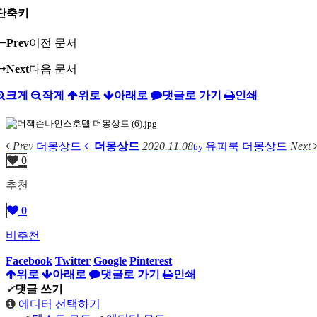
단축키
Prev
이전 문서
Next
다음 문서
크게
작게
위로
아래로
댓글로 가기
인쇄
Prev
더몽상드
더몽상드
2020.11.08
유피룩
더몽상드
Next
by
0
추천
0
비추천
Facebook
Twitter
Google
Pinterest
위로
아래로
댓글로 가기
인쇄
✔
댓글 쓰기
에디터 선택하기