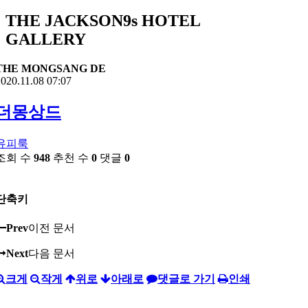
THE JACKSON9s HOTEL
GALLERY
THE MONGSANG DE
020.11.08 07:07
더몽상드
유피룩
조회 수
948
추천 수
0
댓글
0
단축키
Prev
이전 문서
Next
다음 문서
크게
작게
위로
아래로
댓글로 가기
인쇄