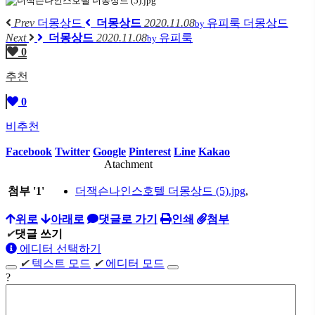
Prev
더몽상드
더몽상드
2020.11.08
유피룩
더몽상드
by
Next
더몽상드
2020.11.08
유피룩
by
0
추천
0
비추천
Facebook
Twitter
Google
Pinterest
Line
Kakao
Atachment
첨부
'
1
'
더잭슨나인스호텔 더몽상드 (5).jpg
,
위로
아래로
댓글로 가기
인쇄
첨부
✔
댓글 쓰기
에디터 선택하기
✔
텍스트 모드
✔
에디터 모드
?