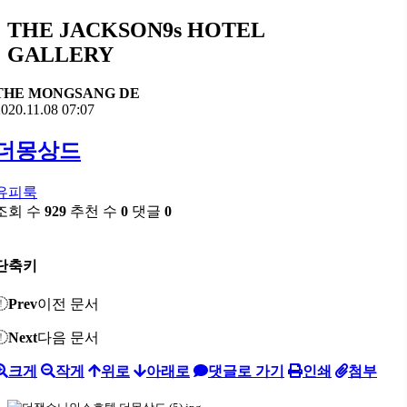
THE JACKSON9s HOTEL
GALLERY
THE MONGSANG DE
020.11.08 07:07
더몽상드
유피룩
조회 수
929
추천 수
0
댓글
0
단축키
Prev
이전 문서
Next
다음 문서
크게
작게
위로
아래로
댓글로 가기
인쇄
첨부