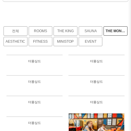
전체
ROOMS
THE KING
SAUNA
THE MONGSANG DE
AESTHETIC
FITNESS
MINISTOP
EVENT
더몽상드
더몽상드
1249
788
더몽상드
더몽상드
762
929
2020/11/08
더몽상드
더몽상드
by
유피룩
in
THE MONGSANG DE
665
Views
948
더몽상드