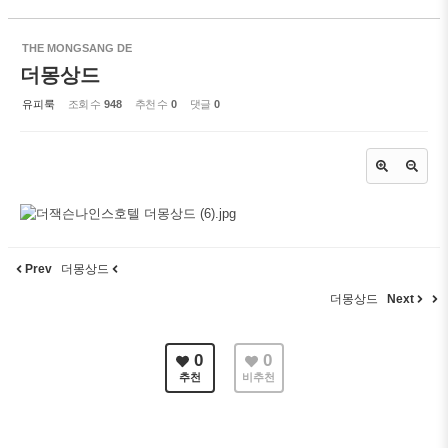
THE MONGSANG DE
더몽상드
유피룩
조회 수
948
추천 수
0
댓글
0
Prev
더몽상드
더몽상드
Next
0
0
추천
비추천