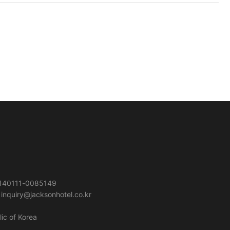
0111-0085149
iry@jacksonhotel.co.kr
c of Korea