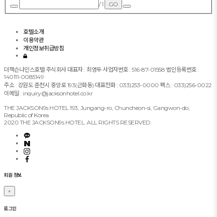
/ 1
GO
호텔소개
이용약관
개인정보취급방침
더잭슨나인스호텔 주식회사 대표자 : 최영두 사업자번호 : 516-87-01558 법인등록번호 :
140111-0085149
주소 : 강원도 춘천시 중앙로 193(근화동) 대표전화 : 033)253-0000 팩스 : 033)256-0022
이메일 : inquiry@jacksonhotel.co.kr
THE JACKSON9s HOTEL 193, Jungang-ro, Chuncheon-si, Gangwon-do,
Republic of Korea
2020 THE JACKSON9s HOTEL. ALL RIGHTS RESERVED.
©
회원 정보
k
2
×
s
0
o
로그인
2