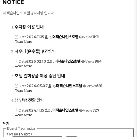
NOTICE
더 잭슨나인스 호텔 공지사항 입니다.
주차장 이용 안내
Date
2024.11.15
By
더잭슨나인스호텔
Views
1191
Read More
사우나(온수풀) 휴장안내
Date
2025.02.10
By
더잭슨나인스호텔
Views
964
Read More
호텔 일회용품 제공 중단 안내
Date
2024.03.07
By
더잭슨나인스호텔
Views
891
Read More
냉·난방 전환 안내
Date
2024.11.15
By
더잭슨나인스호텔
Views
727
Read More
쓰기
Board Pagination
Prev
1
Next