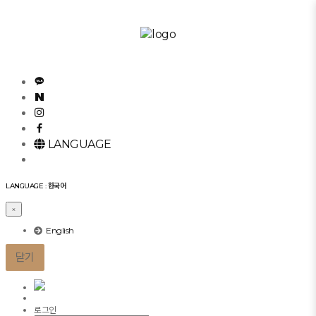
메
뉴
건
너
뛰
기
LANGUAGE
LANGUAGE : 한국어
×
English
닫기
로그인