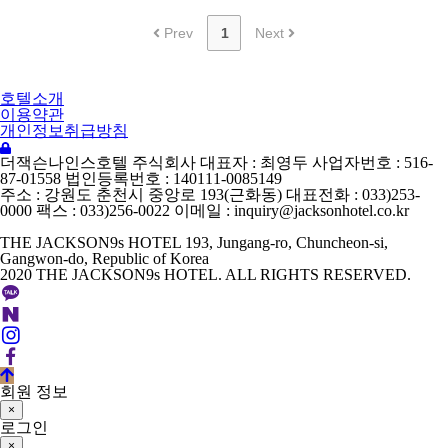
Prev
1
Next
호텔소개
이용약관
개인정보취급방침
더잭슨나인스호텔 주식회사 대표자 : 최영두 사업자번호 : 516-
87-01558 법인등록번호 : 140111-0085149
주소 : 강원도 춘천시 중앙로 193(근화동) 대표전화 : 033)253-
0000 팩스 : 033)256-0022 이메일 : inquiry@jacksonhotel.co.kr
THE JACKSON9s HOTEL 193, Jungang-ro, Chuncheon-si,
Gangwon-do, Republic of Korea
2020 THE JACKSON9s HOTEL. ALL RIGHTS RESERVED.
©
k
회원 정보
2
×
s
로그인
0
×