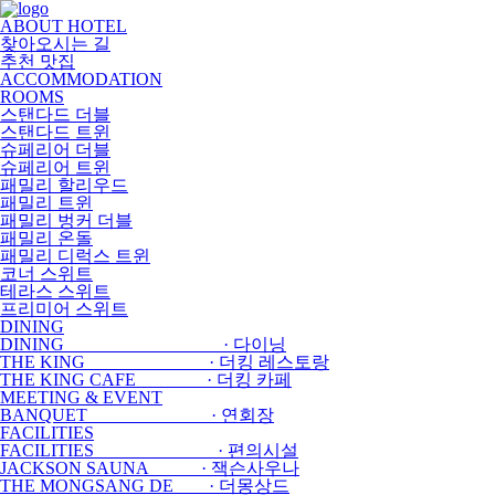
메
뉴
ABOUT HOTEL
건
찾아오시는 길
너
추천 맛집
뛰
ACCOMMODATION
기
ROOMS
스탠다드 더블
스탠다드 트윈
슈페리어 더블
슈페리어 트윈
패밀리 할리우드
패밀리 트윈
패밀리 벙커 더블
패밀리 온돌
패밀리 디럭스 트윈
코너 스위트
테라스 스위트
프리미어 스위트
DINING
DINING · 다이닝
THE KING · 더킹 레스토랑
THE KING CAFE · 더킹 카페
MEETING & EVENT
BANQUET · 연회장
FACILITIES
FACILITIES · 편의시설
JACKSON SAUNA · 잭슨사우나
THE MONGSANG DE · 더몽상드