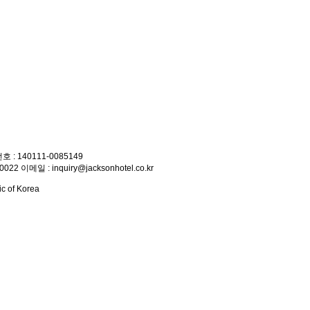
 140111-0085149
 이메일 : inquiry@jacksonhotel.co.kr
c of Korea