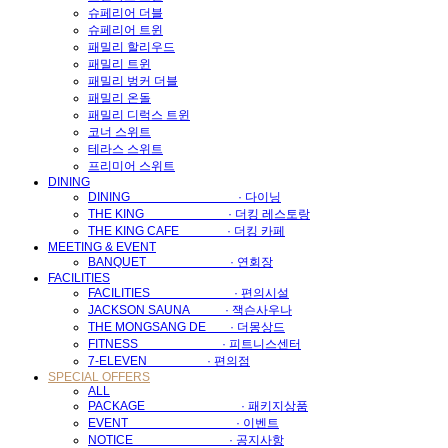
슈페리어 더블
슈페리어 트윈
패밀리 할리우드
패밀리 트윈
패밀리 벙커 더블
패밀리 온돌
패밀리 디럭스 트윈
코너 스위트
테라스 스위트
프리미어 스위트
DINING
DINING · 다이닝
THE KING · 더킹 레스토랑
THE KING CAFE · 더킹 카페
MEETING & EVENT
BANQUET · 연회장
FACILITIES
FACILITIES · 편의시설
JACKSON SAUNA · 잭슨사우나
THE MONGSANG DE · 더몽상드
FITNESS · 피트니스센터
7-ELEVEN · 편의점
SPECIAL OFFERS
ALL
PACKAGE · 패키지상품
EVENT · 이벤트
NOTICE · 공지사항