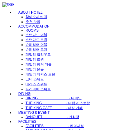
메
뉴
ABOUT HOTEL
건
찾아오시는 길
너
추천 맛집
뛰
ACCOMMODATION
기
ROOMS
스탠다드 더블
스탠다드 트윈
슈페리어 더블
슈페리어 트윈
패밀리 할리우드
패밀리 트윈
패밀리 벙커 더블
패밀리 온돌
패밀리 디럭스 트윈
코너 스위트
테라스 스위트
프리미어 스위트
DINING
DINING · 다이닝
THE KING · 더킹 레스토랑
THE KING CAFE · 더킹 카페
MEETING & EVENT
BANQUET · 연회장
FACILITIES
FACILITIES · 편의시설