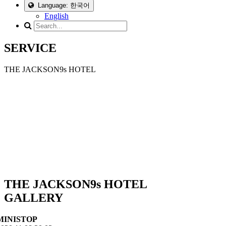
Language: 한국어
English
SERVICE
THE JACKSON9s HOTEL
THE JACKSON9s HOTEL
GALLERY
MINISTOP