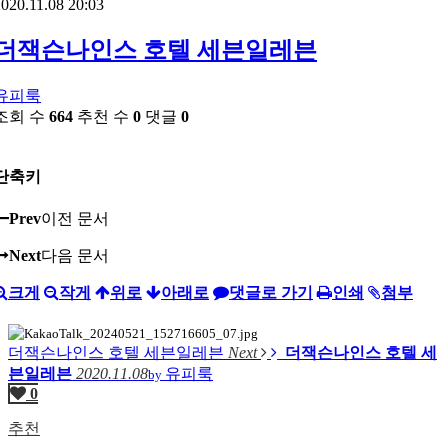
020.11.08 20:03
더잭슨나인스 호텔 세븐일레븐
유피룩
조회 수
664
추천 수
0
댓글
0
단축키
Prev
이전 문서
Next
다음 문서
크게
작게
위로
아래로
댓글로 가기
인쇄
첨부
더잭슨나인스 호텔 세븐일레븐
Next
더잭슨나인스 호텔 세
븐일레븐
2020.11.08
유피룩
by
0
추천