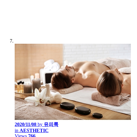
2020/11/08
by
유피룩
in
AESTHETIC
Views
766