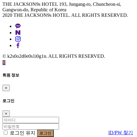
THE JACKSON9s HOTEL 193, Jungang-ro, Chuncheon-si,
Gangwon-do, Republic of Korea
2020 THE JACKSON9s HOTEL. ALL RIGHTS RESERVED.
© k2s0o2d0e0s1i0g1n. ALL RIGHTS RESERVED.
회원 정보
×
로그인
×
ID/PW 찾기
로그인 유지