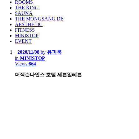
ROOMS
THE KING
SAUNA
THE MONGSANG DE
AESTHETIC
FITNESS
MINISTOP
EVENT
2020/11/08
by
유피룩
in
MINISTOP
Views
664
더잭슨나인스 호텔 세븐일레븐