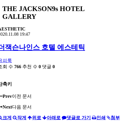
THE JACKSON9s HOTEL
GALLERY
AESTHETIC
020.11.08 19:47
더잭슨나인스 호텔 에스테틱
유피룩
조회 수
766
추천 수
0
댓글
0
단축키
Prev
이전 문서
Next
다음 문서
크게
작게
위로
아래로
댓글로 가기
인쇄
첨부