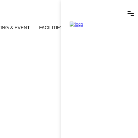
ING & EVENT
FACILITIES
SPECIAL OFFERS
TOUR
ID/PW 찾기