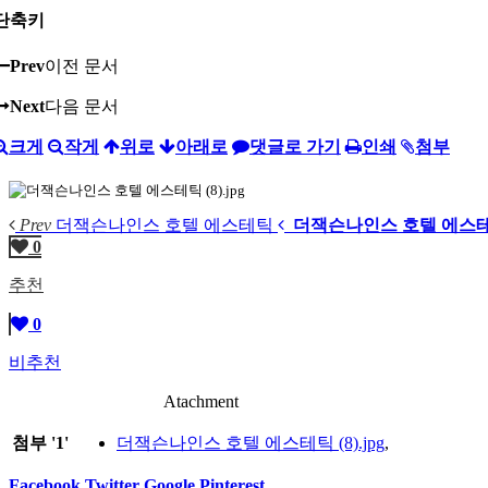
단축키
Prev
이전 문서
Next
다음 문서
크게
작게
위로
아래로
댓글로 가기
인쇄
첨부
Prev
더잭슨나인스 호텔 에스테틱
더잭슨나인스 호텔 에스
0
추천
0
비추천
Atachment
첨부
'
1
'
더잭슨나인스 호텔 에스테틱 (8).jpg
,
Facebook
Twitter
Google
Pinterest