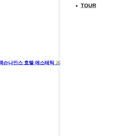
TOUR
잭슨나인스 호텔 에스테틱
2020.11.08
유피룩
by