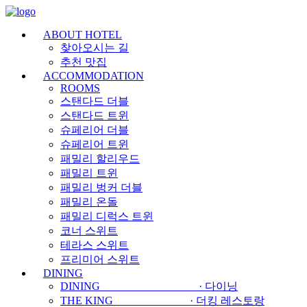
메
뉴
ABOUT HOTEL
건
찾아오시는 길
너
추천 맛집
뛰
ACCOMMODATION
기
ROOMS
스탠다드 더블
스탠다드 트윈
슈페리어 더블
슈페리어 트윈
패밀리 할리우드
패밀리 트윈
패밀리 벙커 더블
패밀리 온돌
패밀리 디럭스 트윈
코너 스위트
테라스 스위트
프리미어 스위트
DINING
DINING · 다이닝
THE KING · 더킹 레스토랑