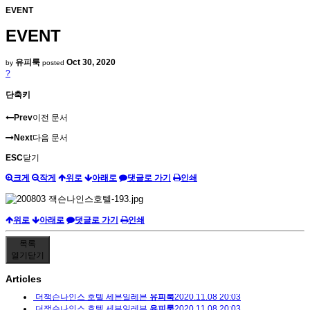
EVENT
EVENT
유피룩
Oct 30, 2020
by
posted
?
단축키
Prev
이전 문서
Next
다음 문서
ESC
닫기
크게
작게
위로
아래로
댓글로 가기
인쇄
위로
아래로
댓글로 가기
인쇄
목록
열기
닫기
Articles
더잭슨나인스 호텔 세븐일레븐
유피룩
2020.11.08 20:03
더잭슨나인스 호텔 세븐일레븐
유피룩
2020.11.08 20:03