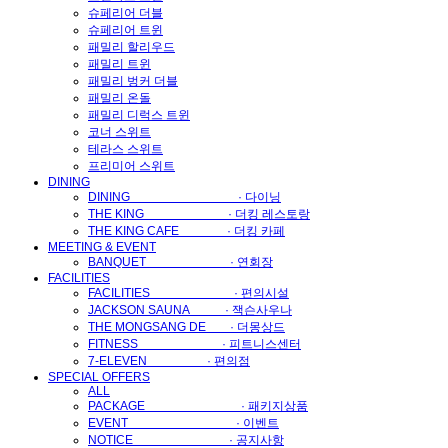
슈페리어 더블
슈페리어 트윈
패밀리 할리우드
패밀리 트윈
패밀리 벙커 더블
패밀리 온돌
패밀리 디럭스 트윈
코너 스위트
테라스 스위트
프리미어 스위트
DINING
DINING · 다이닝
THE KING · 더킹 레스토랑
THE KING CAFE · 더킹 카페
MEETING & EVENT
BANQUET · 연회장
FACILITIES
FACILITIES · 편의시설
JACKSON SAUNA · 잭슨사우나
THE MONGSANG DE · 더몽상드
FITNESS · 피트니스센터
7-ELEVEN · 편의점
SPECIAL OFFERS
ALL
PACKAGE · 패키지상품
EVENT · 이벤트
NOTICE · 공지사항