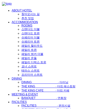
메
뉴
ABOUT HOTEL
건
찾아오시는 길
너
추천 맛집
뛰
ACCOMMODATION
기
ROOMS
스탠다드 더블
스탠다드 트윈
슈페리어 더블
슈페리어 트윈
패밀리 할리우드
패밀리 트윈
패밀리 벙커 더블
패밀리 온돌
패밀리 디럭스 트윈
코너 스위트
테라스 스위트
프리미어 스위트
DINING
DINING · 다이닝
THE KING · 더킹 레스토랑
THE KING CAFE · 더킹 카페
MEETING & EVENT
BANQUET · 연회장
FACILITIES
FACILITIES · 편의시설